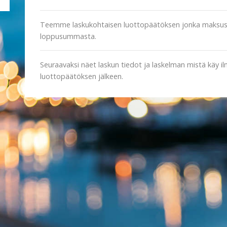
Teemme laskukohtaisen luottopäätöksen jonka maksusu
loppusummasta.
Seuraavaksi näet laskun tiedot ja laskelman mistä käy i
luottopäätöksen jälkeen.