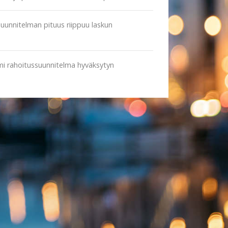
unnitelman pituus riippuu laskun
lmi rahoitussuunnitelma hyväksytyn