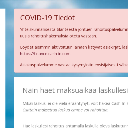
COVID-19 Tiedot
Yhteiskunnallisesta tilanteesta johtuen rahoituspalvelumm
uusia rahoitushakemuksia oteta vastaan.
Löydät aiemmin aktivoituun lainaan liittyvät asiakirjat, la
https://finance.cash-in.com
.
Asiakaspalvelumme vastaa kysymyksiin ensisijaisesti säh
Näin haet maksuaikaa laskullesi
Mikäli laskusi ei ole vielä erääntynyt, voit hakea Cash-I
Osittain maksettua laskua emme voi rahoittaa.
Hae laskullesi rahoitus antamalla laskulla oleva laskutu