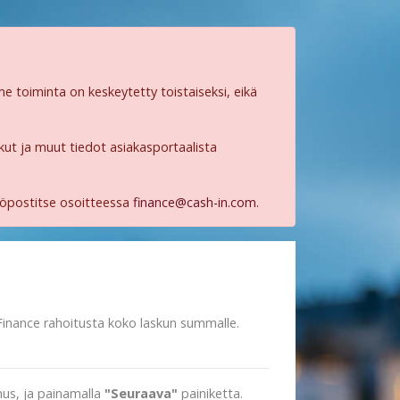
e toiminta on keskeytetty toistaiseksi, eikä
skut ja muut tiedot asiakasportaalista
köpostitse osoitteessa
finance@cash-in.com
.
n Finance rahoitusta koko laskun summalle.
nnus, ja painamalla
"Seuraava"
painiketta.